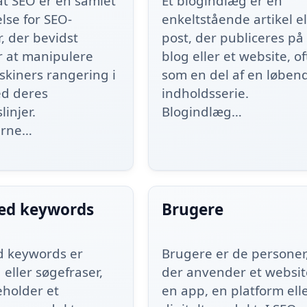
at SEO er en samlet
Et blogindlæg er en
lse for SEO-
enkeltstående artikel el
, der bevidst
post, der publiceres på
r at manipulere
blog eller et website, of
kiners rangering i
som en del af en løben
ed deres
indholdsserie.
linjer.
Blogindlæg…
erne…
ed keywords
Brugere
 keywords er
Brugere er de personer
eller søgefraser,
der anvender et websit
eholder et
en app, en platform elle