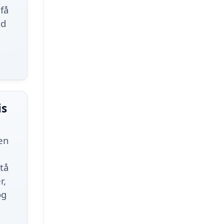
 få
ed
is
en
stå
r,
og