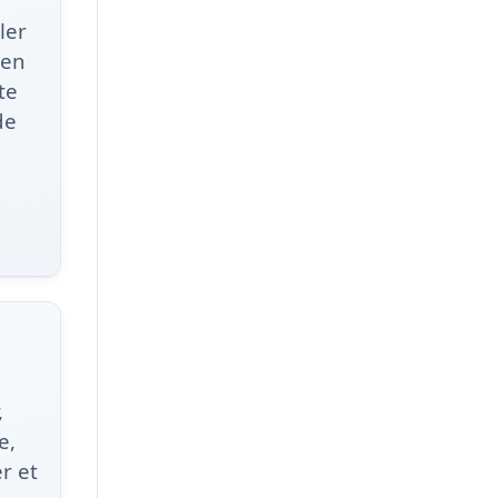
ler
 en
te
de
,
e,
r et