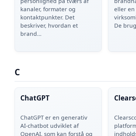
personlighed på tværs af
brandna
kanaler, formater og
eller en
kontaktpunkter. Det
virksom
beskriver, hvordan et
De brug
brand…
C
ChatGPT
Clear
ChatGPT er en generativ
Clearsc
AI-chatbot udviklet af
platform
OpenAI, som kan forstå og
indhold