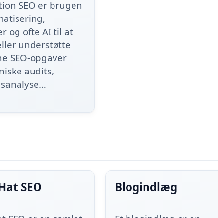
ion SEO er brugen
matisering,
r og ofte AI til at
ller understøtte
ne SEO-opgaver
niske audits,
dsanalyse…
 Hat SEO
Blogindlæg