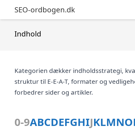
SEO-ordbogen.dk
Indhold
Kategorien dækker indholdsstrategi, kva
struktur til E-E-A-T, formater og vedlige
forbedrer sider og artikler.
0-9
A
B
C
D
E
F
G
H
I
J
K
L
M
N
O