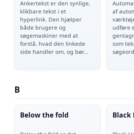
Ankertekst er den synlige,
Automat
klikbare tekst i et
af auto
hyperlink. Den hjælper
værktøje
både brugere og
udføre e
søgemaskiner med at
gentag
forstå, hvad den linkede
som tek
side handler om, og bør…
søgeor
B
Below the fold
Black