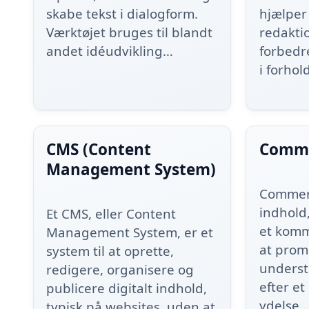
skabe tekst i dialogform.
hjælper
Værktøjet bruges til blandt
redakti
andet idéudvikling…
forbedr
i forhold
CMS (Content
Comme
Management System)
Commerc
indhold
Et CMS, eller Content
et komm
Management System, er et
at prom
system til at oprette,
underst
redigere, organisere og
efter et
publicere digitalt indhold,
ydelse
typisk på websites, uden at