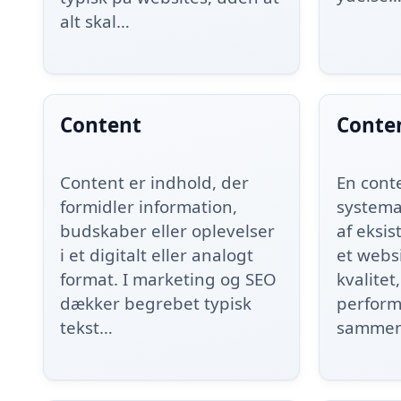
alt skal…
Content
Conte
Content er indhold, der
En cont
formidler information,
system
budskaber eller oplevelser
af eksi
i et digitalt eller analogt
et websi
format. I marketing og SEO
kvalitet
dækker begrebet typisk
perform
tekst…
samme