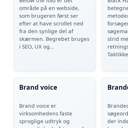
Below the fold er det
Black H
område på en webside,
betegne
som brugeren først ser
metoder
efter at have scrollet ned
forsøge
fra den synlige del af
søgemas
skærmen. Begrebet bruges
strid m
i SEO, UX og…
retnings
Taktikk
Brand voice
Brand
Brand voice er
Branded
virksomhedens faste
søgeord 
sproglige udtryk og
der ind