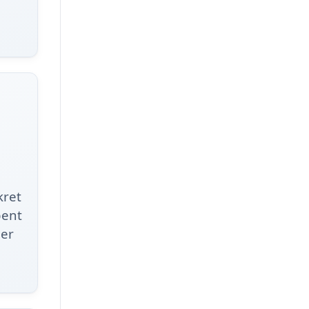
kret
bent
der