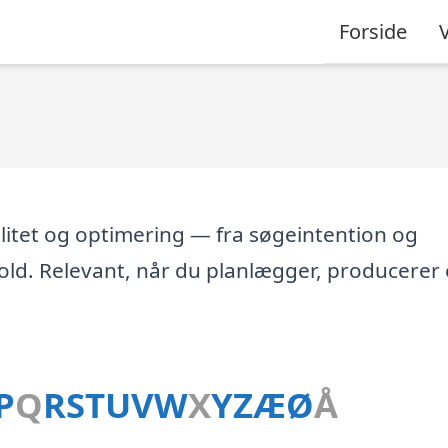
Forside
litet og optimering — fra søgeintention og
hold. Relevant, når du planlægger, producerer 
P
Q
R
S
T
U
V
W
X
Y
Z
Æ
Ø
Å