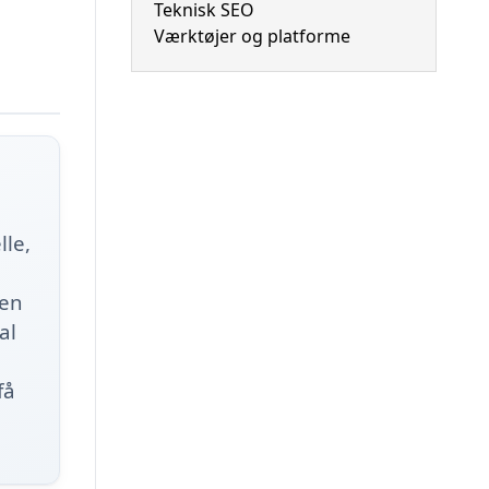
Teknisk SEO
Værktøjer og platforme
lle,
 en
al
få