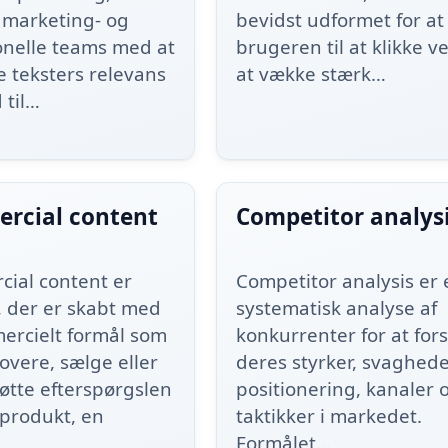
 marketing- og
bevidst udformet for at
onelle teams med at
brugeren til at klikke v
e teksters relevans
at vække stærk…
 til…
rcial content
Competitor analys
ial content er
Competitor analysis er 
, der er skabt med
systematisk analyse af
ercielt formål som
konkurrenter for at for
overe, sælge eller
deres styrker, svaghede
øtte efterspørgslen
positionering, kanaler 
 produkt, en
taktikker i markedet.
…
Formålet…