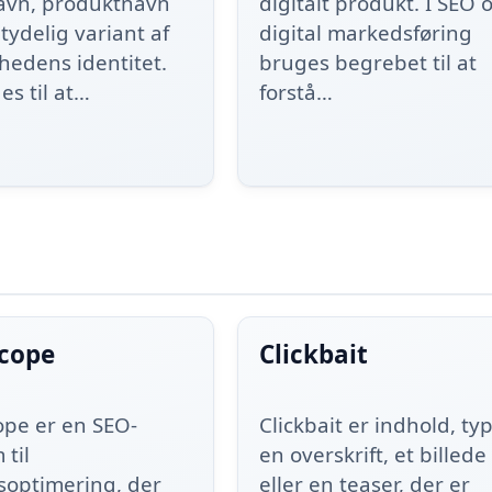
vn, produktnavn
digitalt produkt. I SEO 
 tydelig variant af
digital markedsføring
hedens identitet.
bruges begrebet til at
es til at…
forstå…
scope
Clickbait
ope er en SEO-
Clickbait er indhold, typ
 til
en overskrift, et billede
soptimering, der
eller en teaser, der er