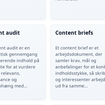
nt audit
Content briefs
ent audit er en
Et content brief er et
atisk gennemgang
arbejdsdokument, der
sterende indhold på
samler krav, mål og
te for at vurdere
anbefalinger for et kon
, relevans,
indholdsstykke, så skri
ance og
og interessenter arbej
nhæng med…
ud fra samme…