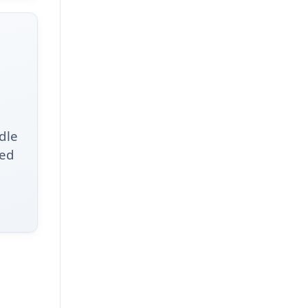
dle
med