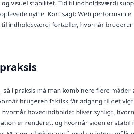
og visuel stabilitet. Tid til indholdsværdi supp
s oplevede nytte. Kort sagt: Web performance
d til indholdsværdi fortæller, hvornår brugeren
praksis
tal, så i praksis må man kombinere flere måder 
ornår brugeren faktisk får adgang til det vigt
hvornår hovedindholdet bliver synligt, hvor
ation er renderet, og hvornår siden er stabil
lser. Mange arbejder også med en intern målin