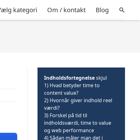
Vælg kategori
Om / kontakt
Blog
Indholdsfortegnelse
skjul
1)
Hvad betyder time to
content value?
2)
Hvornår giver indhold reel
værdi?
3)
Forskel på tid til
indholdsværdi, time to value
og web performance
4)
Sådan måler man det i