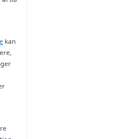
e
kan
ere,
nger
er
ære