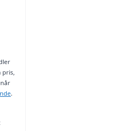
ler
 pris,
rnår
nde
.
t