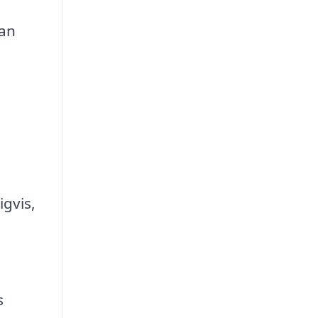
kan
igvis,
s