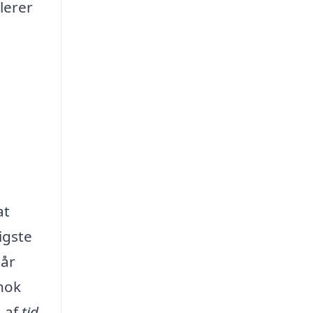
lerer
at
igste
når
 nok
g af
tid