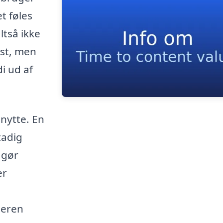
et føles
ltså ikke
æst, men
i ud af
nytte. En
tadig
 gør
er
geren