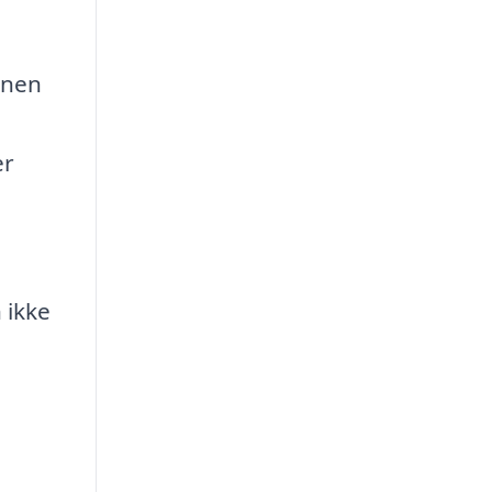
inen
er
 ikke