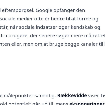
til efterspørgsel. Google opfanger den
sociale medier ofte er bedre til at forme og
tår, når sociale indsatser øger kendskab og
k fra brugere, der senere søger mere målrette
ten eller, men om at bruge begge kanaler til
ere målepunkter samtidig.
Rækkevidde
viser, 
ld potentielt når ud til, mens
eksponeringer