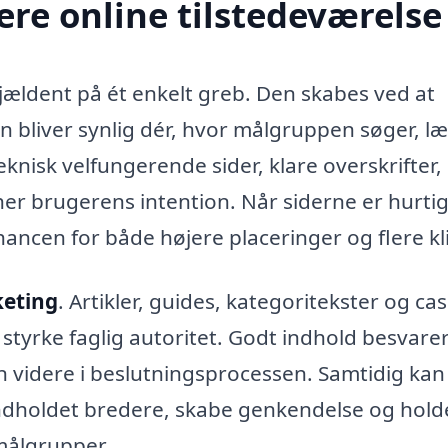
re online tilstedeværelse
sjældent på ét enkelt greb. Den skabes ved at
 bliver synlig dér, hvor målgruppen søger, l
teknisk velfungerende sider, klare overskrifter,
er brugerens intention. Når siderne er hurtig
hancen for både højere placeringer og flere kli
eting
. Artikler, guides, kategoritekster og ca
styrke faglig autoritet. Godt indhold besvare
 videre i beslutningsprocessen. Samtidig kan
 indholdet bredere, skabe genkendelse og hold
målgrupper.