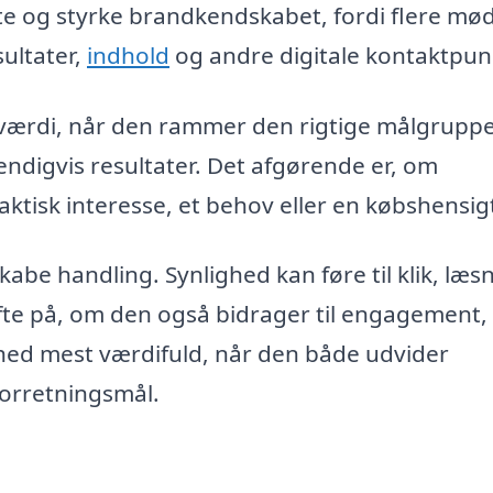
site og styrke brandkendskabet, fordi flere mø
ultater,
indhold
og andre digitale kontaktpun
sværdi, når den rammer den rigtige målgruppe
ndigvis resultater. Det afgørende er, om
ktisk interesse, et behov eller en købshensig
skabe handling. Synlighed kan føre til klik, læs
fte på, om den også bidrager til engagement,
ghed mest værdifuld, når den både udvider
orretningsmål.