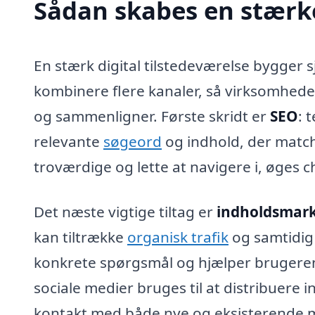
Sådan skabes en stærke
En stærk digital tilstedeværelse bygger 
kombinere flere kanaler, så virksomheden
og sammenligner. Første skridt er
SEO
: 
relevante
søgeord
og indhold, der match
troværdige og lette at navigere i, øges c
Det næste vigtige tiltag er
indholdsmark
kan tiltrække
organisk trafik
og samtidig 
konkrete spørgsmål og hjælper brugeren
sociale medier bruges til at distribuere
kontakt med både nye og eksisterende 