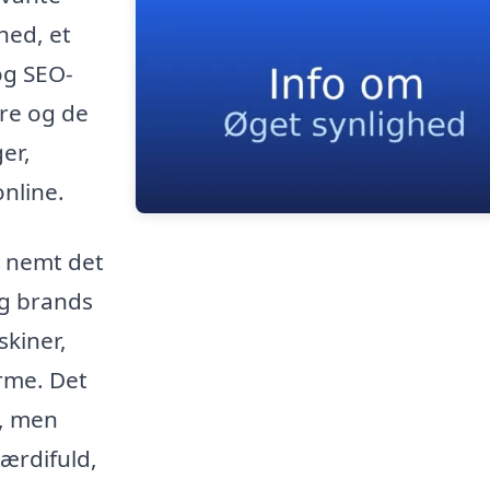
hed, et
og SEO-
ere og de
er,
nline.
r nemt det
og brands
skiner,
rme. Det
e, men
ærdifuld,