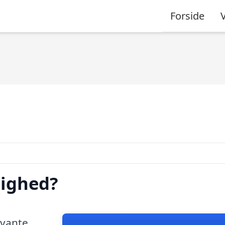
Forside
lighed?
evante