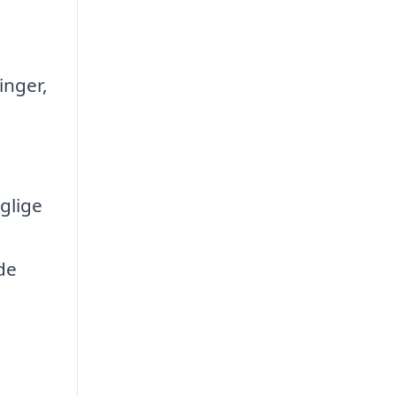
inger,
glige
de