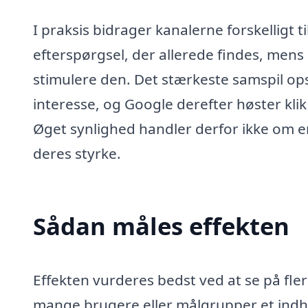
I praksis bidrager kanalerne forskelligt 
efterspørgsel, der allerede findes, mens 
stimulere den. Det stærkeste samspil ops
interesse, og Google derefter høster kli
Øget synlighed handler derfor ikke om en
deres styrke.
Sådan måles effekten
Effekten vurderes bedst ved at se på fl
mange brugere eller målgrupper et indho