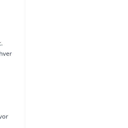
t.
 hver
hvor