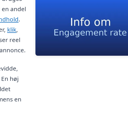
r en andel
indhold
.
er,
klik
,
ser reel
n annonce.
evidde,
 En høj
ldet
mens en