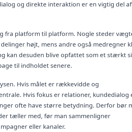
alog og direkte interaktion er en vigtig del af
g fra platform til platform. Nogle steder vægt
delinger højt, mens andre også medregner kl
ing kan desuden blive opfattet som et stærkt s
bage til indholdet senere.
ysen. Hvis målet er rækkevidde og
trale. Hvis fokus er relationer, kundedialog e
inger ofte have større betydning. Derfor bør
er der tæller med, før man sammenligner
mpagner eller kanaler.