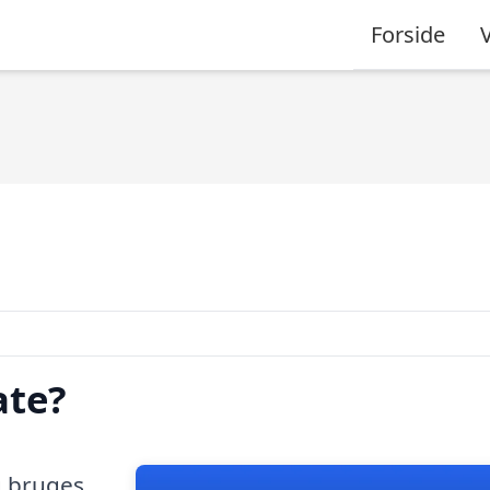
Forside
ate?
g bruges