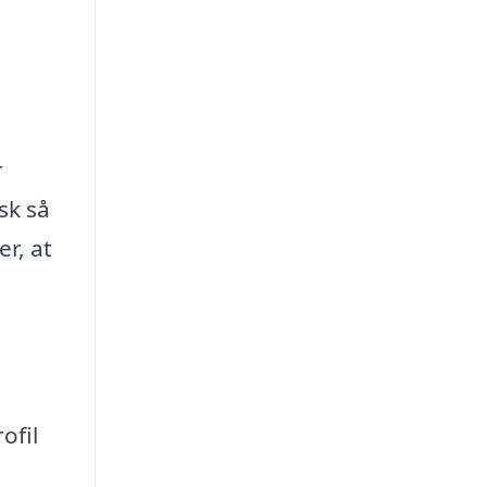
r
sk så
r, at
ofil