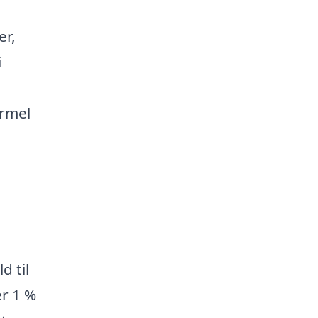
er,
i
rmel
d til
r 1 %