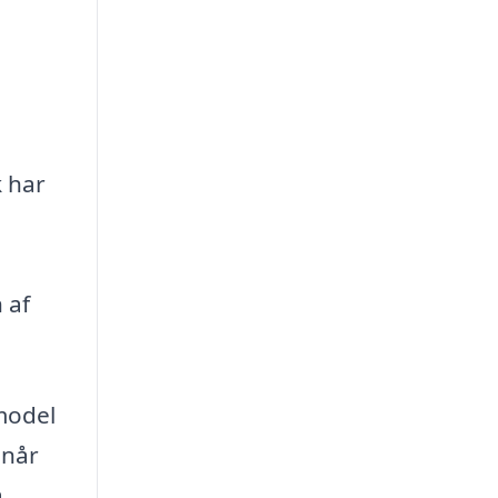
k har
l
 af
model
 når
å