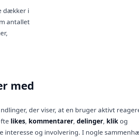
e dækker i
m antallet
er,
ler med
linger, der viser, at en bruger aktivt reager
ofte
likes
,
kommentarer
,
delinger
,
klik
og
de interesse og involvering. I nogle sammen