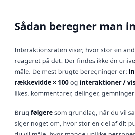
Sådan beregner man in
Interaktionsraten viser, hvor stor en and
reageret på det. Der findes ikke én unive
måle. De mest brugte beregninger er:
in
rækkevidde × 100
og
interaktioner / vi
likes, kommentarer, delinger, gemninger e
Brug
følgere
som grundlag, når du vil s
siger noget om, hvor stor en del af dit 
du vil måle, hvor mange unikke personer 