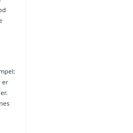
od
e
mpel:
 er
er.
gnes