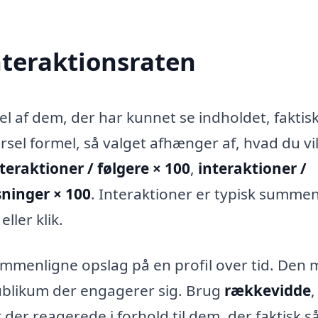
teraktionsraten
el af dem, der har kunnet se indholdet, faktis
rsel formel, så valget afhænger af, hvad du vi
teraktioner / følgere × 100
,
interaktioner /
sninger × 100
. Interaktioner er typisk summen
ller klik.
ammenligne opslag på en profil over tid. Den 
publikum der engagerer sig. Brug
rækkevidde
,
der reagerede i forhold til dem, der faktisk s