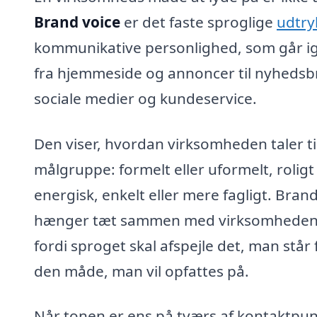
Brand voice
er det faste sproglige
udtry
kommunikative personlighed, som går ige
fra hjemmeside og annoncer til nyhedsb
sociale medier og kundeservice.
Den viser, hvordan virksomheden taler til
målgruppe: formelt eller uformelt, roligt 
energisk, enkelt eller mere fagligt. Bran
hænger tæt sammen med virksomhedens
fordi sproget skal afspejle det, man står 
den måde, man vil opfattes på.
Når tonen er ens på tværs af kontaktpun