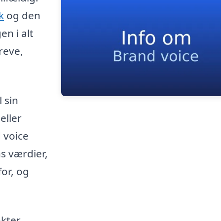
k
og den
n i alt
reve,
 sin
eller
d voice
 værdier,
for, og
kter,