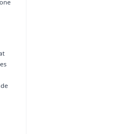
tone
at
ves
nde