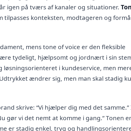
 igen på tværs af kanaler og situationer.
Ton
m tilpasses konteksten, modtageren og formå
dament, mens tone of voice er den fleksible
ære tydeligt, hjælpsomt og jordnært i sin st
og løsningsorienteret i kundeservice, men mer
 Udtrykket ændrer sig, men man skal stadig k
brand skrive: “Vi hjælper dig med det samme.” 
 gør vi det nemt at komme i gang.” Tonen e
e er stadig enkel, tryg og handlingsorientere