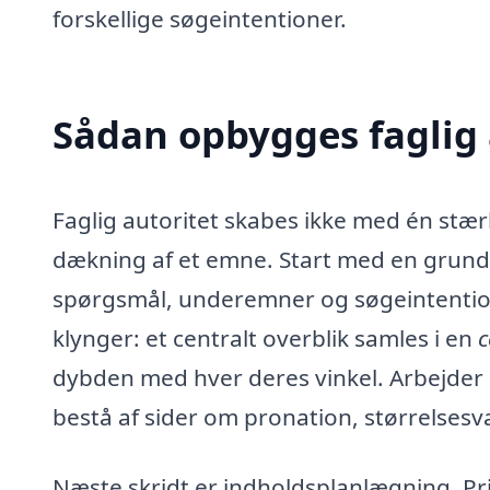
forskellige søgeintentioner.
Sådan opbygges faglig 
Faglig autoritet skabes ikke med én st
dækning af et emne. Start med en grun
spørgsmål, underemner og søgeintention
klynger: et centralt overblik samles i en
c
dybden med hver deres vinkel. Arbejder
bestå af sider om pronation, størrelsesvalg,
Næste skridt er indholdsplanlægning. Prio