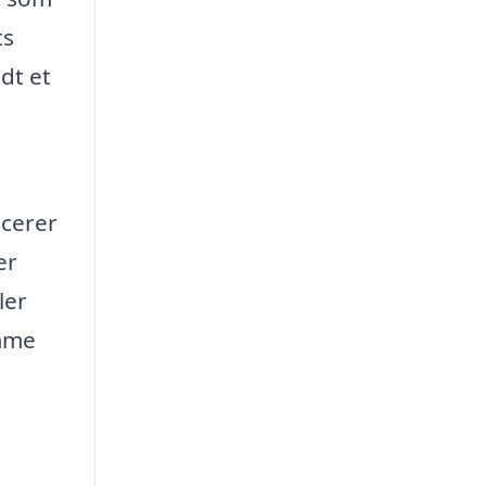
ts
dt et
icerer
er
ler
amme