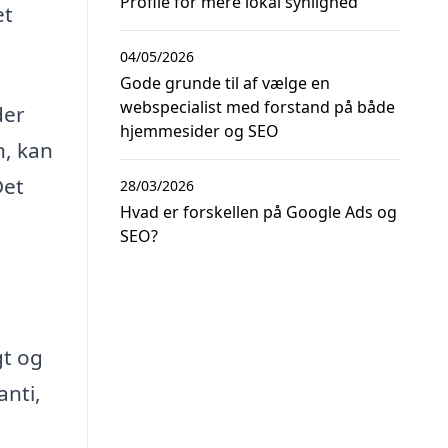
Profile for mere lokal synlighed
et
04/05/2026
Gode grunde til af vælge en
webspecialist med forstand på både
der
hjemmesider og SEO
n, kan
Det
28/03/2026
Hvad er forskellen på Google Ads og
SEO?
gt og
anti,