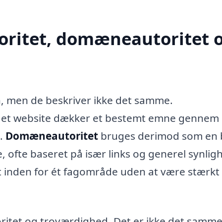
oritet, domæneautoritet 
, men de beskriver ikke det samme.
 et website dækker et bestemt emne gennem
.
Domæneautoritet
bruges derimod som en 
 ofte baseret på især links og generel synlig
t inden for ét fagområde uden at være stærkt
toritet og troværdighed. Det er ikke det samm