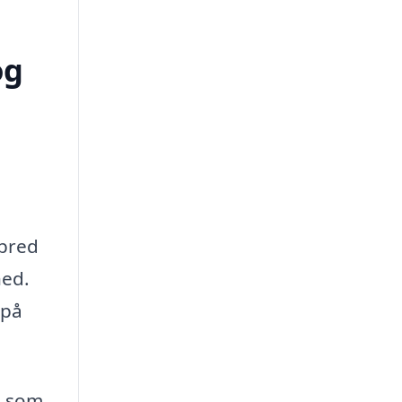
og
bred
hed.
 på
e som