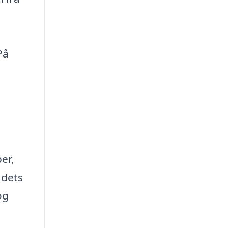
På
er,
 dets
og