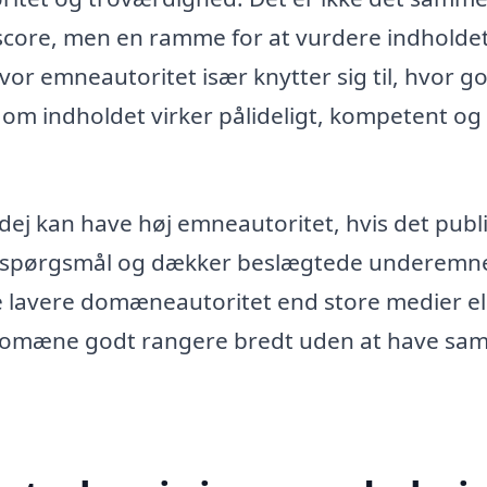
g score, men en ramme for at vurdere indholde
or emneautoritet især knytter sig til, hvor go
 om indholdet virker pålideligt, kompetent og
rdej kan have høj emneautoritet, hvis det publ
e spørgsmål og dækker beslægtede underemn
e lavere domæneautoritet end store medier el
 domæne godt rangere bredt uden at have s