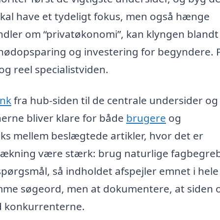
skal have et tydeligt fokus, men også hænge
dler om “privatøkonomi”, kan klyngen blandt
nødopsparing og investering for begyndere. 
g reel specialistviden.
ink
fra hub-siden til de centrale undersider og
erne bliver klare for både
brugere
og
ks mellem beslægtede artikler, hvor det er
dækning være stærk: brug naturlige fagbegreb
pørgsmål, så indholdet afspejler emnet i hele
amme søgeord, men at dokumentere, at siden 
d konkurrenterne.