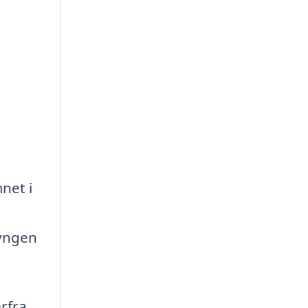
net i
lyngen
erfra