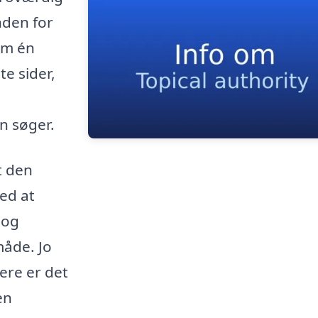
den for
om én
e sider,
 søger.
t den
ved at
 og
måde. Jo
ere er det
en