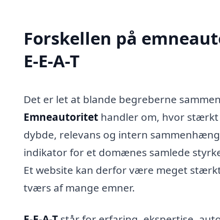
Forskellen på emneaut
E-E-A-T
Det er let at blande begreberne sammen
Emneautoritet
handler om, hvor stærkt
dybde, relevans og intern sammenhæng
indikator for et domænes samlede styrke,
Et website kan derfor være meget stærk
tværs af mange emner.
E-E-A-T
står for erfaring, ekspertise, au