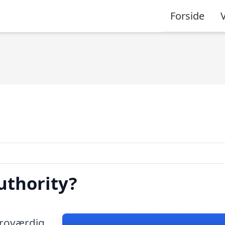
Forside
uthority?
troværdig