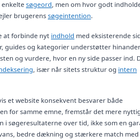
m enkelte
søgeord
, men om hvor godt indhold
ejler brugerens
søgeintention
.
 at forbinde nyt
indhold
med eksisterende si
ler, guides og kategorier understøtter hinande
ten og vurdere, hvor en ny side passer ind. 
indeksering
, især når sitets struktur og
intern
vis et website konsekvent besvarer både
en for samme emne, fremstår det mere nytti
 i søgeresultaterne over tid, ikke som en gar
levans, bedre dækning og stærkere match med