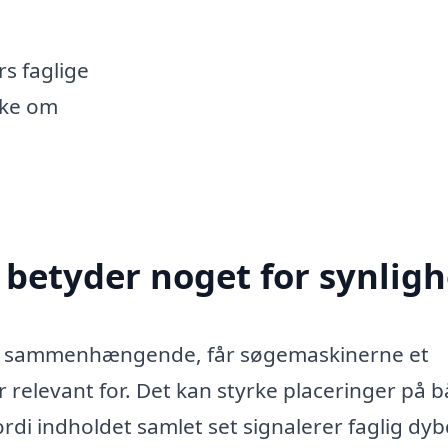
s faglige
kke om
betyder noget for synlig
og sammenhængende, får søgemaskinerne et
er relevant for. Det kan styrke placeringer på 
ordi indholdet samlet set signalerer faglig dy