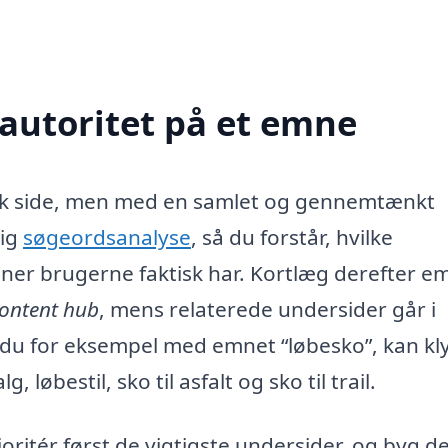
autoritet på et emne
ærk side, men med en samlet og gennemtænkt
dig
søgeordsanalyse
, så du forstår, hvilke
er brugerne faktisk har. Kortlæg derefter em
ontent hub
, mens relaterede undersider går i
 du for eksempel med emnet “løbesko”, kan k
 løbestil, sko til asfalt og sko til trail.
ritér først de vigtigste undersider, og byg d