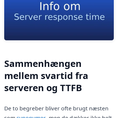
Sammenhængen
mellem svartid fra
serveren og TTFB
De to begreber bliver ofte brugt næsten
som
synonymer
, men de dækker ikke helt