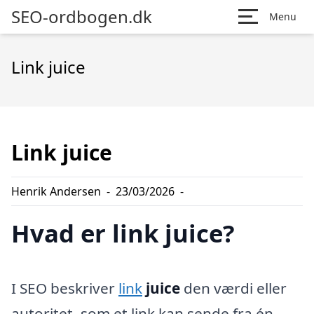
SEO-ordbogen.dk
Menu
Link juice
Link juice
Henrik Andersen
-
23/03/2026
-
Hvad er link juice?
I SEO beskriver
link
juice
den værdi eller
autoritet, som et link kan sende fra én