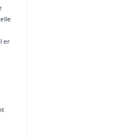
e
elle
l er
nt