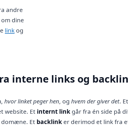
fra andre
t om dine
de
link
og
fra interne links og backli
m,
hvor linket peger hen
, og
hvem der giver det
. E
et website. Et
internt link
går fra én side på di
me domæne. Et
backlink
er derimod et link fra e