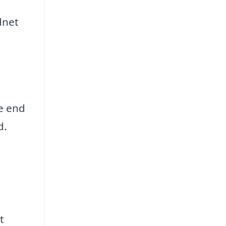
dnet
re end
d.
t