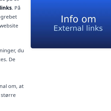
links
. På
egrebet
 website
ninger, du
tes. De
nal om, at
 større