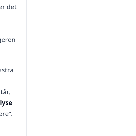
er det
ugeren
kstra
tår,
lyse
ere”.