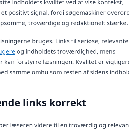
tte indholdets kvalitet ved at vise kontekst,
et positivt signal, fordi søgemaskiner overor
jælpsomme, troværdige og redaktionelt stærke.
ningerne bruges. Links til seriøse, relevante
ugere
og indholdets troværdighed, mens
r kan forstyrre læsningen. Kvalitet er vigtige
s med samme omhu som resten af sidens indhol
nde links korrekt
per læseren videre til en troværdig og relevan