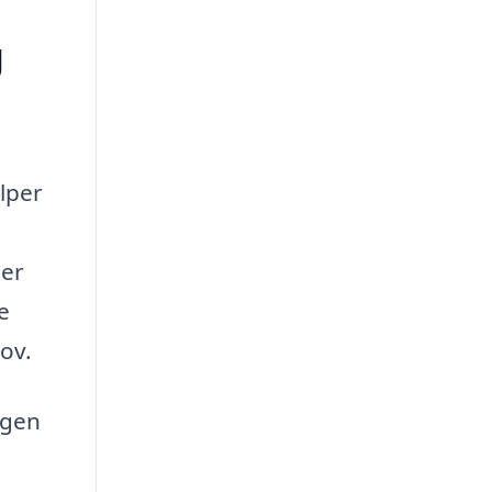
g
ælper
ler
e
ov.
ogen