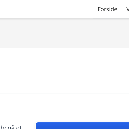
Forside
ide på et