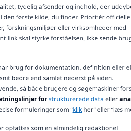
valitet, tydelig afsender og indhold, der uddyb
den første kilde, du finder. Prioritér officielle
, forskningsmiljøer eller virksomheder med
t link skal styrke forståelsen, ikke sende br
 har brug for dokumentation, definition eller e
afsnit bedre end samlet nederst på siden.
vende, så både brugere og søgemaskiner fors
etningslinjer for
strukturerede data
eller
ana
æcise formuleringer som “
klik
her” eller “læs m
bør opfattes som en almindelig redaktionel