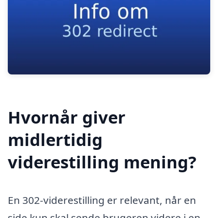
Hvornår giver
midlertidig
viderestilling mening?
En 302-viderestilling er relevant, når en
side kun skal sende brugeren videre i en