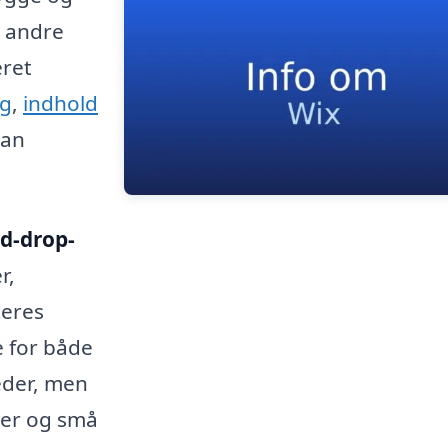
 andre
eret
ng
,
indhold
kan
d-drop-
r,
ceres
e for både
eder, men
ger og små