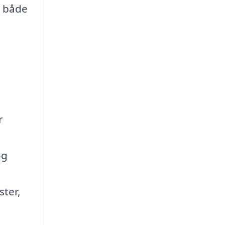
l både
r
og
ster,