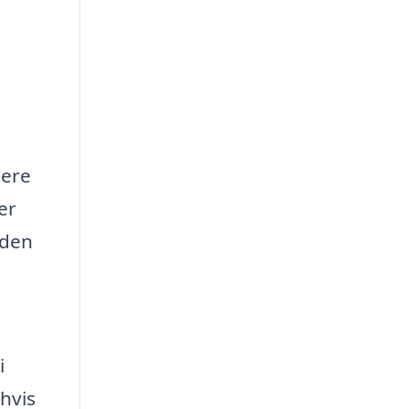
mere
er
 den
i
 hvis