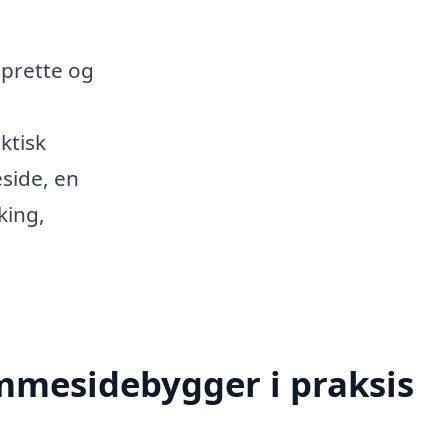
oprette og
ktisk
side, en
king,
mmesidebygger i praksis