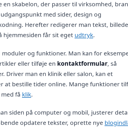
 en skabelon, der passer til virksomhed, bra
gt udgangspunkt med sider, design og
odning. Herefter redigerer man tekst, billede
 så hjemmesiden får sit eget
udtryk
.
d moduler og funktioner. Man kan for eksempe
tikler eller tilføje en
kontaktformular
, så
 Driver man en klinik eller salon, kan et
at bestille tider online. Mange funktioner til
s med få
klik
.
n siden på computer og mobil, justerer detal
løbende opdatere tekster, oprette nye
blogind