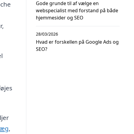
nche
Gode grunde til af vælge en
webspecialist med forstand på både
hjemmesider og SEO
r,
28/03/2026
Hvad er forskellen på Google Ads og
SEO?
l
føjes
jer
læg
,