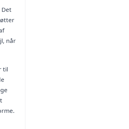
 Det
øtter
af
l, når
til
de
lge
t
orme.