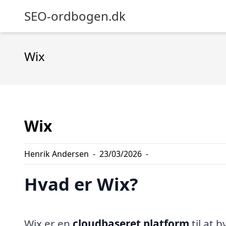
SEO-ordbogen.dk
Wix
Wix
Henrik Andersen
-
23/03/2026
-
Hvad er Wix?
Wix er en
cloudbaseret platform
til at 