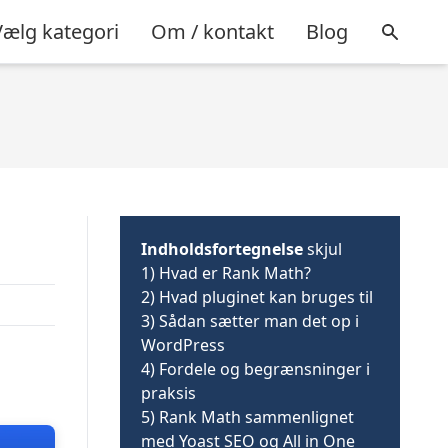
Vælg kategori
Om / kontakt
Blog
Indholdsfortegnelse
skjul
1)
Hvad er Rank Math?
2)
Hvad pluginet kan bruges til
3)
Sådan sætter man det op i
WordPress
4)
Fordele og begrænsninger i
praksis
5)
Rank Math sammenlignet
med Yoast SEO og All in One