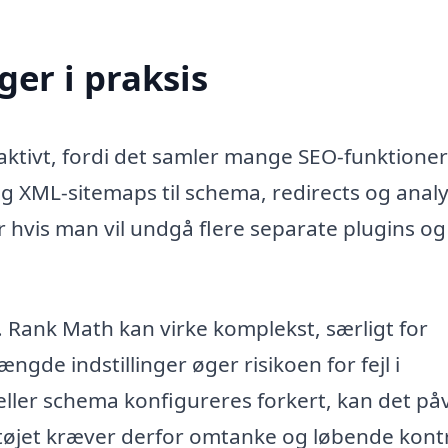
er i praksis
tivt, fordi det samler mange SEO-funktioner 
g XML-sitemaps til schema, redirects og analy
 hvis man vil undgå flere separate plugins o
. Rank Math kan virke komplekst, særligt for
de indstillinger øger risikoen for fejl i
 eller schema konfigureres forkert, kan det på
tøjet kræver derfor omtanke og løbende kontr