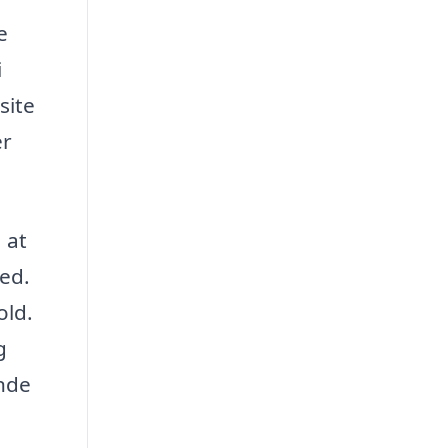
e
i
site
er
 at
ed.
old.
g
ende