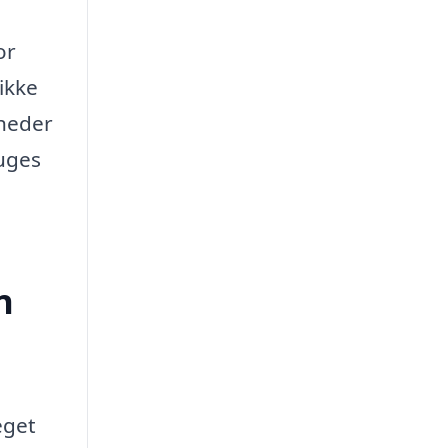
or
ikke
gheder
ruges
n
eget