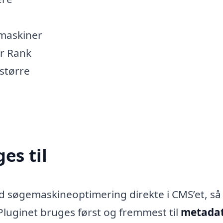
emaskiner
ør Rank
større
es til
d søgemaskineoptimering direkte i CMS’et, så
 Pluginet bruges først og fremmest til
metada