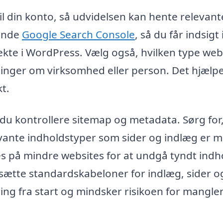
il din konto, så udvidelsen kan hente relevant
binde
Google Search Console
, så du får indsigt 
rekte i WordPress. Vælg også, hvilken type web
inger om virksomhed eller person. Det hjælp
t.
u kontrollere sitemap og metadata. Sørg for,
evante indholdstyper som sider og indlæg er m
es på mindre websites for at undgå tyndt indh
 sætte standardskabeloner for indlæg, sider o
ing fra start og mindsker risikoen for mangl