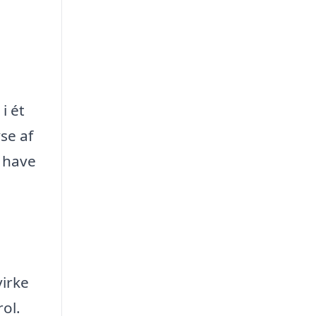
i ét
se af
g have
virke
ol.