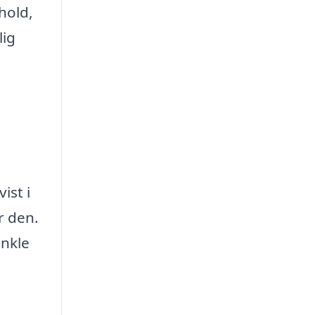
hold,
lig
ist i
r den.
enkle