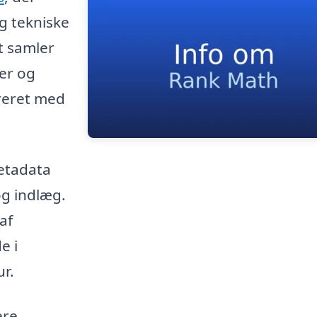
g tekniske
t samler
rer og
reret med
metadata
og indlæg.
af
e i
ur.
ere