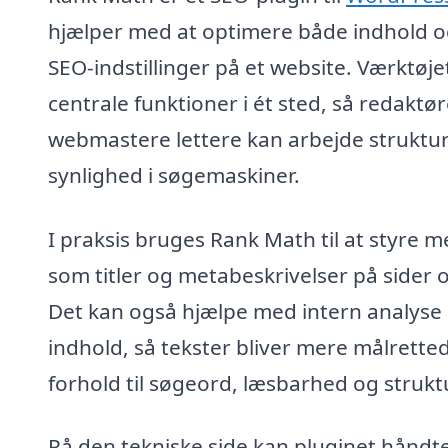
hjælper med at optimere både indhold o
SEO-indstillinger på et website. Værktøje
centrale funktioner i ét sted, så redaktø
webmastere lettere kan arbejde struktu
synlighed i søgemaskiner.
I praksis bruges Rank Math til at styre 
som titler og metabeskrivelser på sider 
Det kan også hjælpe med intern analyse 
indhold, så tekster bliver mere målretted
forhold til søgeord, læsbarhed og strukt
På den tekniske side kan pluginet håndt