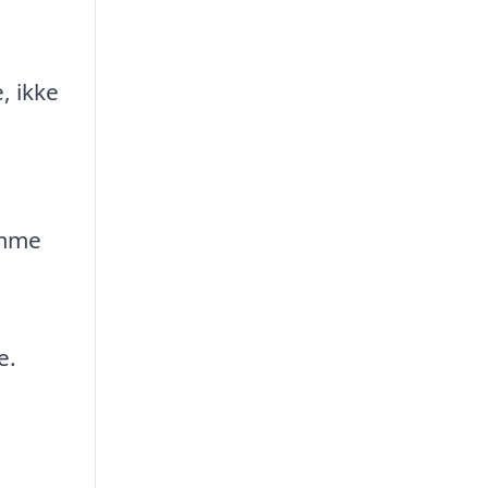
, ikke
amme
e.