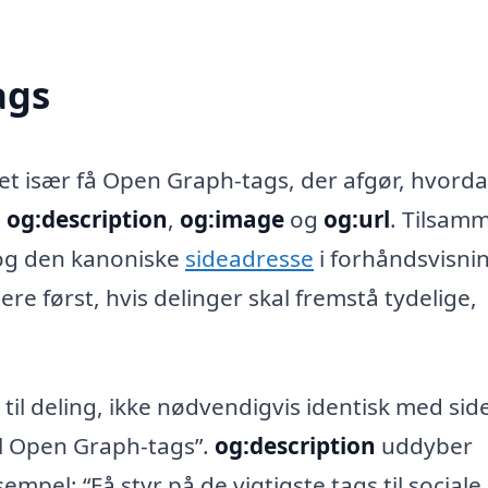
ags
det især få Open Graph-tags, der afgør, hvord
,
og:description
,
og:image
og
og:url
. Tilsam
e og den kanoniske
sideadresse
i forhåndsvisni
tere først, hvis delinger skal fremstå tydelige,
til deling, ikke nødvendigvis identisk med sid
til Open Graph-tags”.
og:description
uddyber
empel: “Få styr på de vigtigste tags til sociale