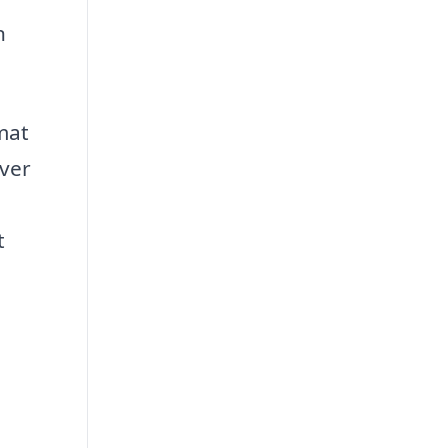
n
mat
ver
t