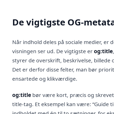
De vigtigste OG-metat
Når indhold deles på sociale medier, er 
visningen ser ud. De vigtigste er
og:title
styrer de overskrift, beskrivelse, billed
Det er derfor disse felter, man bør priori
ensartede og klikværdige.
og:title
bør være kort, præcis og skrevet 
title-tag. Et eksempel kan være: “Guide 
indholdet med én til to sætninger, for eks