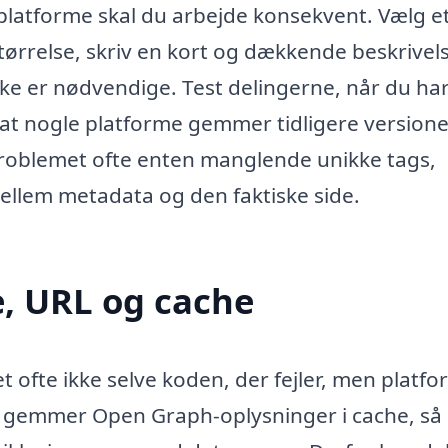
 platforme skal du arbejde konsekvent. Vælg e
 størrelse, skriv en kort og dækkende beskrivel
e er nødvendige. Test delingerne, når du ha
t nogle platforme gemmer tidligere versioner
 problemet ofte enten manglende unikke tags,
ellem metadata og den faktiske side.
e, URL og cache
et ofte ikke selve koden, der fejler, men platf
r gemmer Open Graph-oplysninger i cache, så 