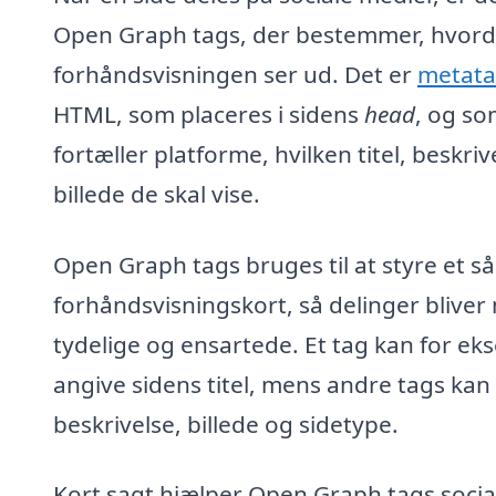
Open Graph tags, der bestemmer, hvor
forhåndsvisningen ser ud. Det er
metata
HTML, som placeres i sidens
head
, og s
fortæller platforme, hvilken titel, beskriv
billede de skal vise.
Open Graph tags bruges til at styre et så
forhåndsvisningskort, så delinger bliver
tydelige og ensartede. Et tag kan for ek
angive sidens titel, mens andre tags kan
beskrivelse, billede og sidetype.
Kort sagt hjælper Open Graph tags socia