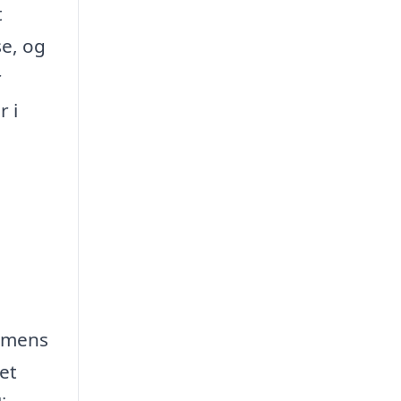
t
se, og
r
 i
ormens
et