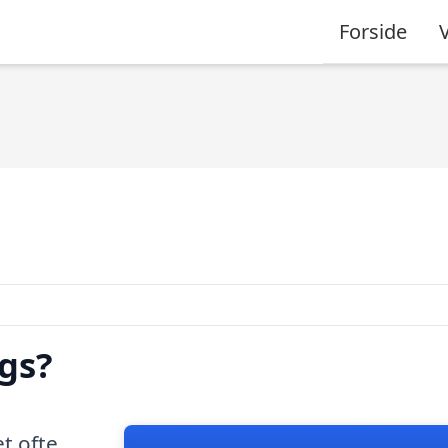
Forside
gs?
et ofte