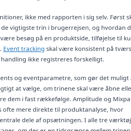
itioner, ikke med rapporten i sig selv. Først s
 de vigtigste trin i brugerrejsen, og hvordan 
være besøg på en produktside, tilføjelse til ku
.
Event tracking
skal være konsistent på tværs
ndling ikke registreres forskelligt.
events og eventparametre, som gør det muligt 
gtigt at vælge, om trinene skal være åbne ell
e dem i fast rækkefølge. Amplitude og Mixpa
ofte mere direkte til produktanalyse, hvor
entrale dele af opsætningen. I alle tre værktø
entages, om der er en tidsgrænse mellem trinen