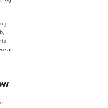
 og
b,
nts
ere at
low
or