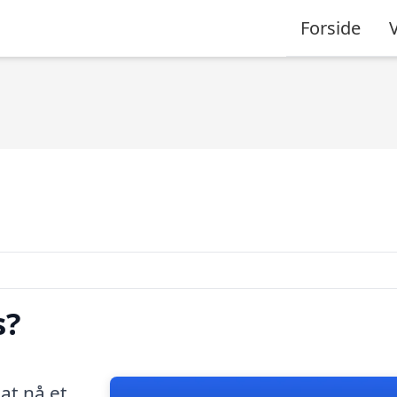
Forside
s?
at nå et