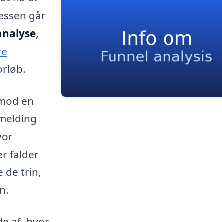
cessen går
analyse
,
re
orløb.
 mod en
lmelding
vor
r falder
 de trin,
n.
de af, hvor