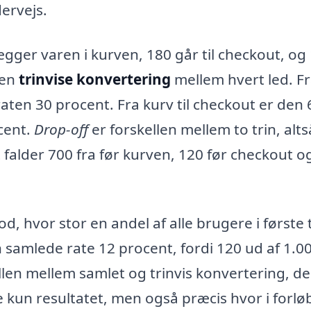
ervejs.
ægger varen i kurven, 180 går til checkout, og
den
trinvise konvertering
mellem hvert led. F
aten 30 procent. Fra kurv til checkout er den 
ocent.
Drop-off
er forskellen mellem to trin, alt
 falder 700 fra før kurven, 120 før checkout o
, hvor stor en andel af alle brugere i første 
 samlede rate 12 procent, fordi 120 ud af 1.0
len mellem samlet og trinvis konvertering, de
ke kun resultatet, men også præcis hvor i forlø