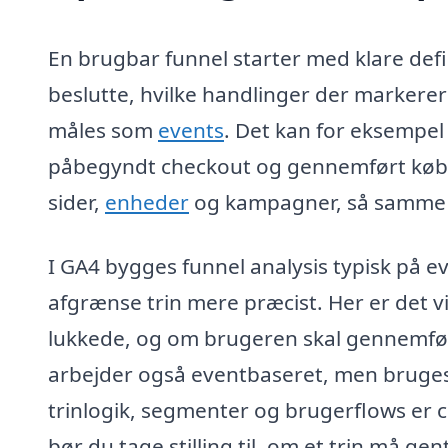
En brugbar funnel starter med klare defin
beslutte, hvilke handlinger der markerer
måles som
events
. Det kan for eksempel 
påbegyndt checkout og gennemført køb
sider,
enheder
og kampagner, så samme ha
I GA4 bygges funnel analysis typisk på 
afgrænse trin mere præcist. Her er det vi
lukkede, og om brugeren skal gennemfør
arbejder også eventbaseret, men bruges 
trinlogik, segmenter og brugerflows er c
bør du tage stilling til, om et trin må g