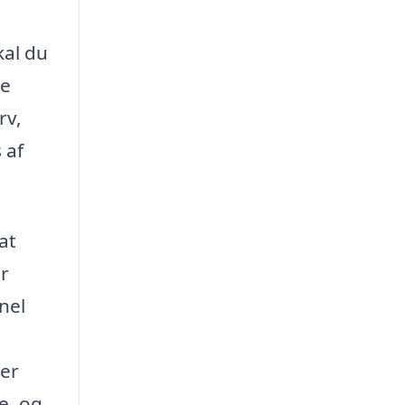
kal du
de
rv,
 af
at
er
nel
jer
e, og