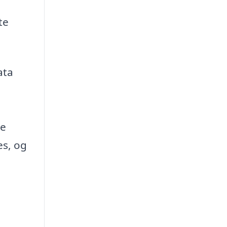
te
ata
me
es, og