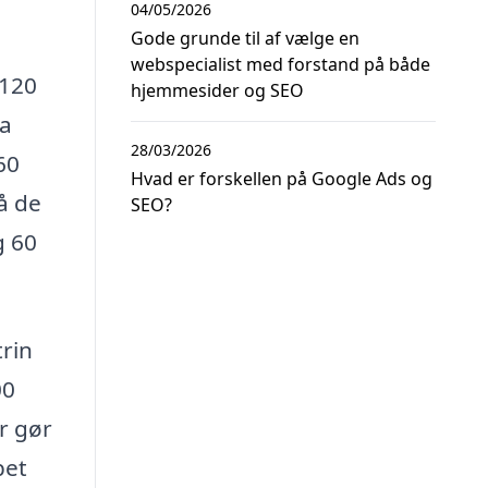
04/05/2026
Gode grunde til af vælge en
webspecialist med forstand på både
 120
hjemmesider og SEO
ra
28/03/2026
60
Hvad er forskellen på Google Ads og
så de
SEO?
g 60
trin
00
r gør
bet