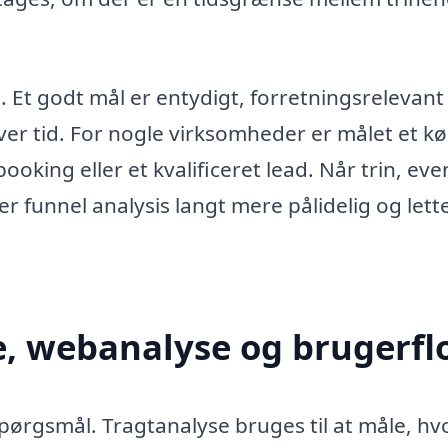
 Et godt mål er entydigt, forretningsrelevant
ver tid. For nogle virksomheder er målet et kø
oking eller et kvalificeret lead. Når trin, eve
ver funnel analysis langt mere pålidelig og lett
e, webanalyse og brugerf
pørgsmål. Tragtanalyse bruges til at måle, hv