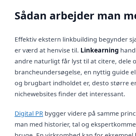
Sådan arbejder man me
Effektiv ekstern linkbuilding begynder 
er værd at henvise til.
Linkearning
handl
andre naturligt får lyst til at citere, dele
brancheundersøgelse, en nyttig guide el
og brugbart indholdet er, desto større e
nichewebsites finder det interessant.
Digital PR
bygger videre på samme princi
man med historier, tal og ekspertkommen
bruge. En virksomhed kan for eksempel k