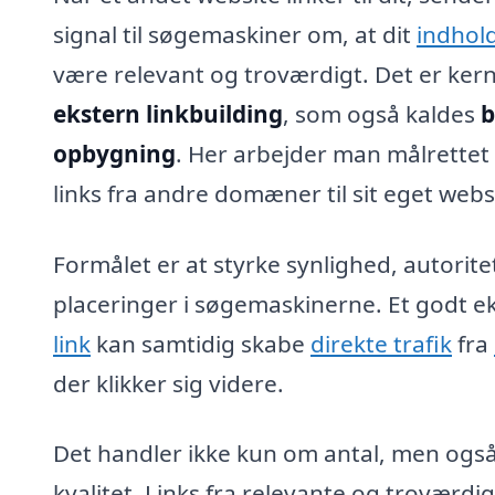
signal til søgemaskiner om, at dit
indhol
være relevant og troværdigt. Det er kern
ekstern linkbuilding
, som også kaldes
b
opbygning
. Her arbejder man målrettet 
links fra andre domæner til sit eget webs
Formålet er at styrke synlighed, autorite
placeringer i søgemaskinerne. Et godt e
link
kan samtidig skabe
direkte trafik
fra
der klikker sig videre.
Det handler ikke kun om antal, men ogs
kvalitet. Links fra relevante og troværdi