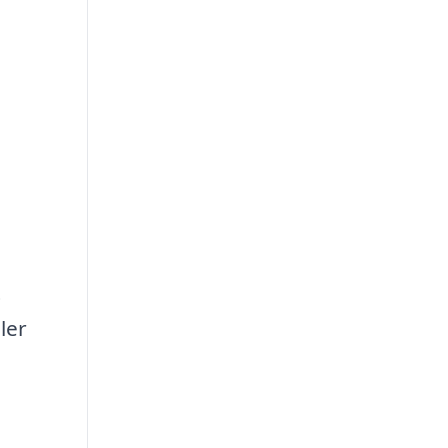
t
ler