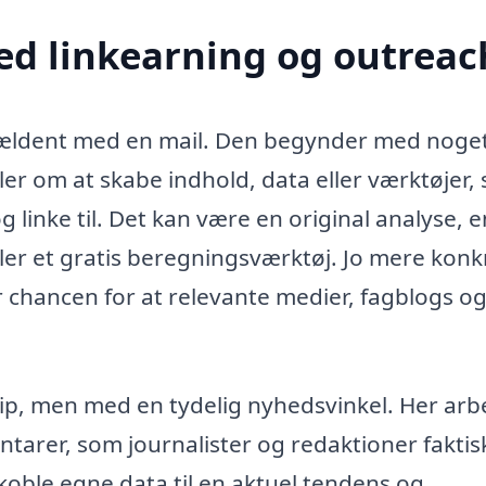
d linkearning og outreac
sjældent med en mail. Den begynder med noget
er om at skabe indhold, data eller værktøjer,
 og linke til. Det kan være en original analyse, e
ler et gratis beregningsværktøj. Jo mere konk
r chancen for at relevante medier, fagblogs o
p, men med en tydelig nyhedsvinkel. Her arb
tarer, som journalister og redaktioner faktis
oble egne data til en aktuel tendens og