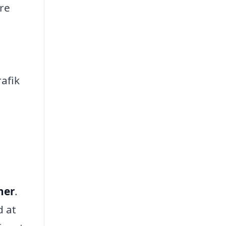
rre
rafik
ner
.
d at