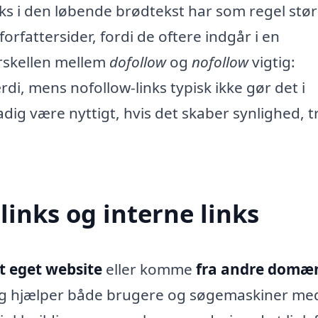
nks i den løbende brødtekst har som regel stø
 forfattersider, fordi de oftere indgår i en
rskellen mellem
dofollow
og
nofollow
vigtig:
di, mens nofollow-links typisk ikke gør det i
ig være nyttigt, hvis det skaber synlighed, t
links og interne links
it eget website
eller komme
fra andre domæ
 og hjælper både brugere og søgemaskiner me