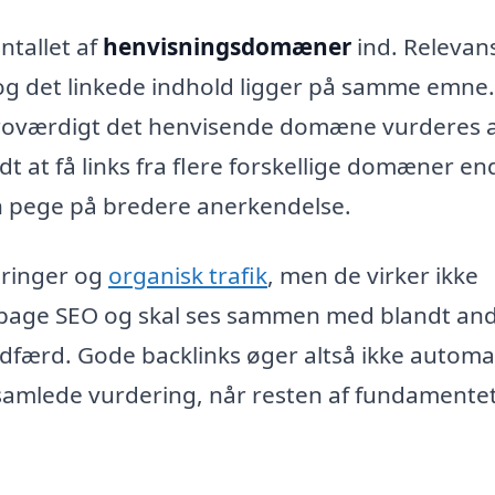
ntallet af
henvisningsdomæner
ind. Relevan
og det linkede indhold ligger på samme emne.
g troværdigt det henvisende domæne vurderes 
t at få links fra flere forskellige domæner en
an pege på bredere anerkendelse.
eringer og
organisk trafik
, men de virker ikke
 off-page SEO og skal ses sammen med blandt an
dfærd. Gode backlinks øger altså ikke automa
 samlede vurdering, når resten af fundamente