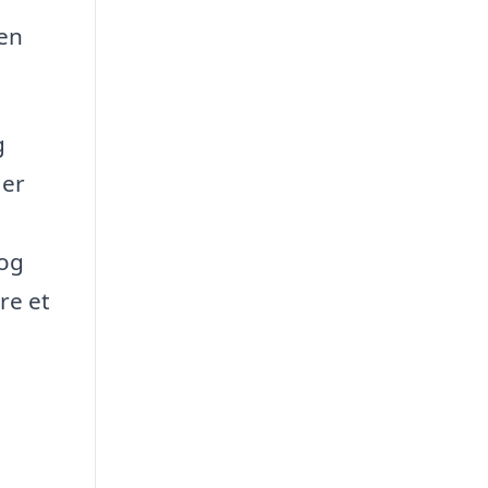
men
g
 er
 og
re et