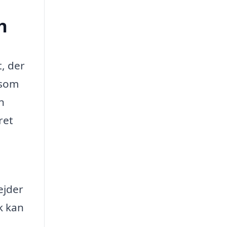
h
, der
 som
n
ret
g
ejder
k kan