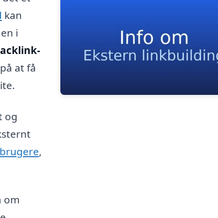
d
kan
en i
acklink-
på at få
ite.
t og
ksternt
brugere
,
å om
ge