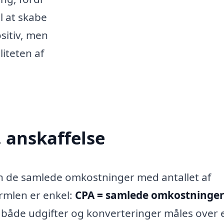
l at skabe
ositiv, men
iteten af
. anskaffelse
man de samlede omkostninger med antallet af
rmlen er enkel:
CPA = samlede omkostninger
t både udgifter og konverteringer måles over 