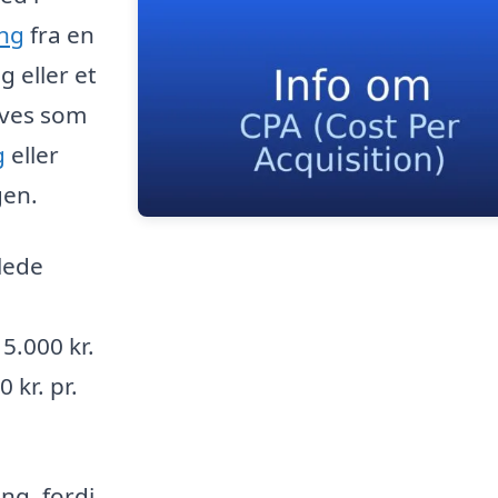
ing
fra en
g eller et
ives som
g
eller
gen.
lede
5.000 kr.
 kr. pr.
ng, fordi