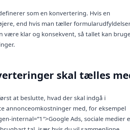
definerer som en konvertering. Hvis en
øjere, end hvis man tæller formularudfyldelser
n være klar og konsekvent, så tallet kan bruges
nger.
verteringer skal tælles me
rst at beslutte, hvad der skal indgå i
kte annonceomkostninger med, for eksempel
en-internal=”1″>Google Ads, sociale medier e
g brugbart tal, især hvis du vil sammenligne