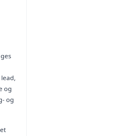
ges
 lead,
e og
g- og
 et