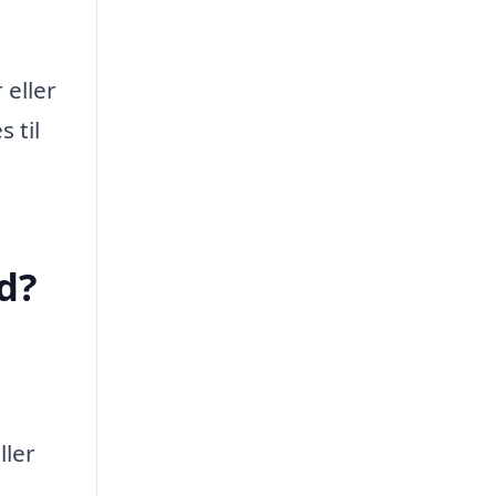
 eller
 til
d?
ller