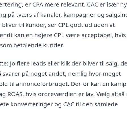
tering, er CPA mere relevant. CAC er især nyt
ang på tværs af kanaler, kampagner og salgsin
s bliver til kunder, ser CPL godt ud uden at
endt kan en højere CPL være acceptabel, hvis
 som betalende kunder.
te: Jo flere leads eller klik der bliver til salg, d
S
svarer på noget andet, nemlig hvor meget
old til annonceforbruget. Derfor kan en kam
g ROAS, hvis ordreværdien er lav. Vælg altså
nkrete konverteringer og CAC til den samlede