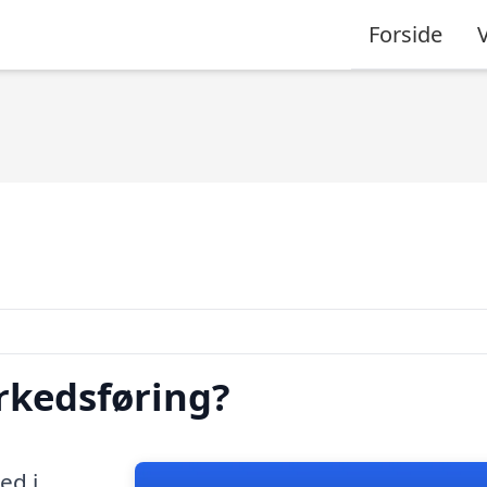
Forside
rkedsføring?
ed i