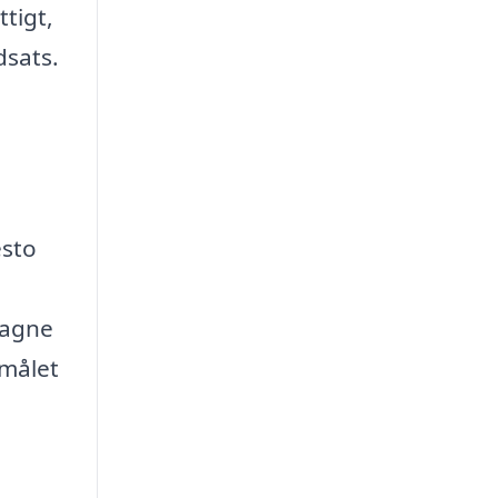
tigt,
dsats.
esto
pagne
 målet