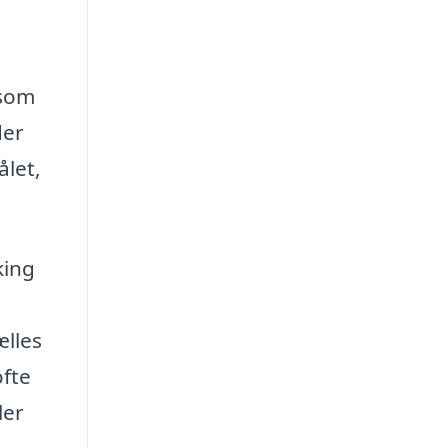
 som
der
ålet,
king
ælles
ofte
ler