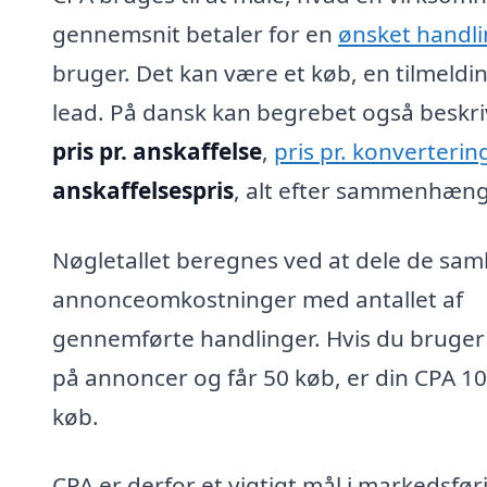
gennemsnit betaler for en
ønsket handl
bruger. Det kan være et køb, en tilmeldin
lead. På dansk kan begrebet også beskr
pris pr. anskaffelse
,
pris pr. konverterin
anskaffelsespris
, alt efter sammenhæn
Nøgletallet beregnes ved at dele de sam
annonceomkostninger med antallet af
gennemførte handlinger. Hvis du bruger 
på annoncer og får 50 køb, er din CPA 100
køb.
CPA er derfor et vigtigt mål i markedsføri