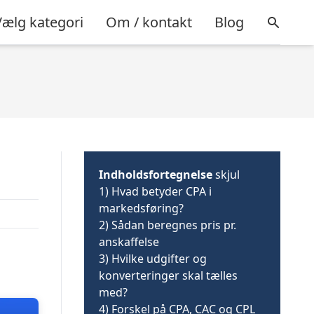
Vælg kategori
Om / kontakt
Blog
Indholdsfortegnelse
skjul
1)
Hvad betyder CPA i
markedsføring?
2)
Sådan beregnes pris pr.
anskaffelse
3)
Hvilke udgifter og
konverteringer skal tælles
med?
4)
Forskel på CPA, CAC og CPL