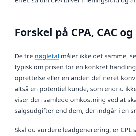
efter, så din CPA bliver meningsfuld og a
Forskel på CPA, CAC og
De tre
nøgletal
måler ikke det samme, se
typisk om prisen for en konkret handling 
oprettelse eller en anden defineret konv
altså en potentiel kunde, som endnu ikk
viser den samlede omkostning ved at skaf
salgsudgifter end dem, der indgår i en 
Skal du vurdere leadgenerering, er CPL s