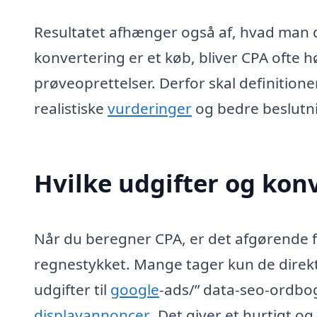
Resultatet afhænger også af, hvad man 
konvertering er et køb, bliver CPA ofte h
prøveoprettelser. Derfor skal definitione
realistiske
vurderinger
og bedre beslutni
Hvilke udgifter og kon
Når du beregner CPA, er det afgørende fø
regnestykket. Mange tager kun de dire
udgifter til
google
-ads/” data-seo-ordbog
displayannoncer
. Det giver et hurtigt o