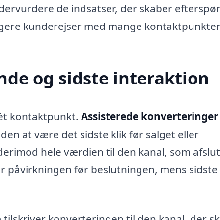
undervurdere de indsatser, der skaber efterspø
 længere kunderejser med mange kontaktpunkter
nde og sidste interaktion
 ét kontaktpunkt.
Assisterede konverteringer
en at være det sidste klik før salget eller
derimod hele værdien til den kanal, som afslu
er påvirkningen før beslutningen, mens sidste 
 tilskriver konverteringen til den kanal, der s