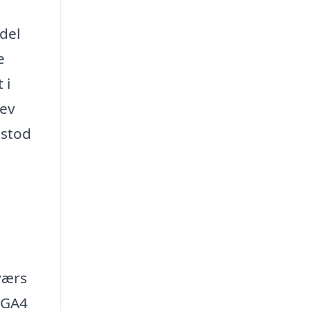
odel
e
 i
lev
 stod
tværs
 GA4