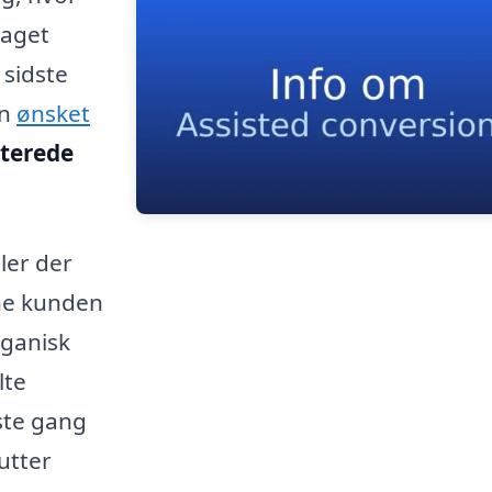
raget
 sidste
en
ønsket
sterede
ler der
ne kunden
rganisk
lte
ste gang
utter