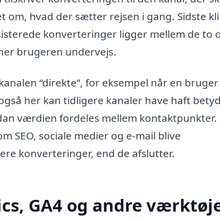
t om, hvad der sætter rejsen i gang. Sidste kli
sisterede konverteringer ligger mellem de to 
ner brugeren undervejs.
k kanalen “direkte”, for eksempel når en bruger
 også her kan tidligere kanaler have haft bety
rdan værdien fordeles mellem kontaktpunkter. 
om SEO, sociale medier og e-mail blive
lere konverteringer, end de afslutter.
ics, GA4 og andre værktøj