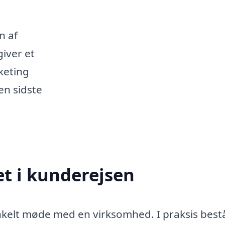
n af
giver et
keting
en sidste
t i kunderejsen
enkelt møde med en virksomhed. I praksis best