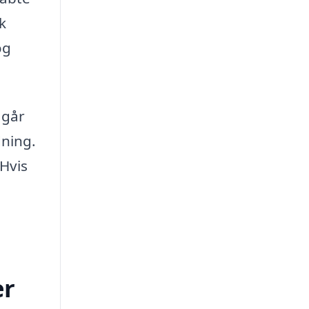
k
og
 går
dning.
Hvis
er