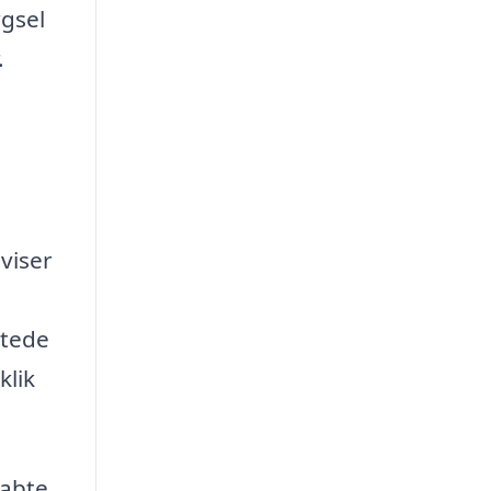
rgsel
.
viser
ttede
klik
kabte